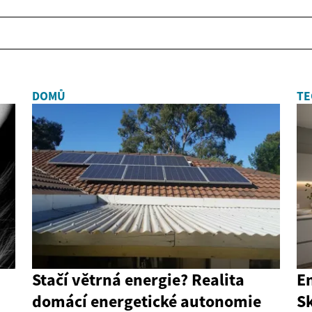
DOMŮ
TE
Stačí větrná energie? Realita
En
domácí energetické autonomie
S