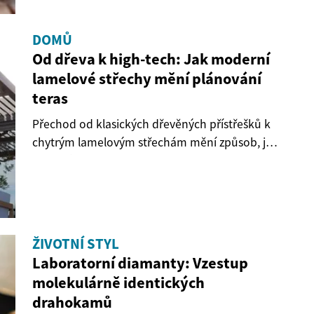
DOMŮ
Od dřeva k high-tech: Jak moderní
lamelové střechy mění plánování
teras
Přechod od klasických dřevěných přístřešků k
chytrým lamelovým střechám mění způsob, jak
domácí...
ŽIVOTNÍ STYL
Laboratorní diamanty: Vzestup
molekulárně identických
drahokamů