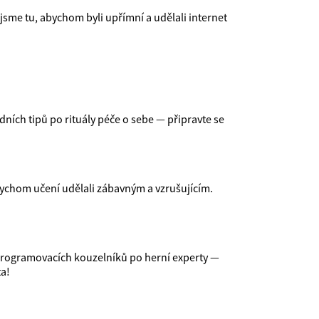
 jsme tu, abychom byli upřímní a udělali internet
dních tipů po rituály péče o sebe — připravte se
ychom učení udělali zábavným a vzrušujícím.
programovacích kouzelníků po herní experty —
ta!