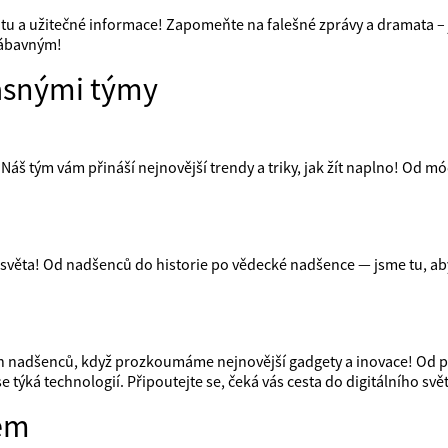
ivitu a užitečné informace! Zapomeňte na falešné zprávy a dramata –
zábavným!
asnými týmy
 Náš tým vám přináší nejnovější trendy a triky, jak žít naplno! Od mó
 světa! Od nadšenců do historie po vědecké nadšence — jsme tu, ab
ch nadšenců, když prozkoumáme nejnovější gadgety a inovace! Od 
e týká technologií. Připoutejte se, čeká vás cesta do digitálního svě
tem