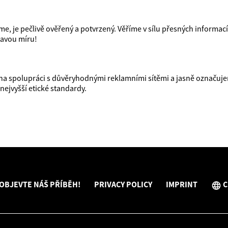
e, je pečlivě ověřený a potvrzený. Věříme v sílu přesných informací, 
ravou míru!
na spolupráci s důvěryhodnými reklamními sítěmi a jasně označuj
ejvyšší etické standardy.
OBJEVTE NÁŠ PŘÍBĚH!
PRIVACY POLICY
IMPRINT
C