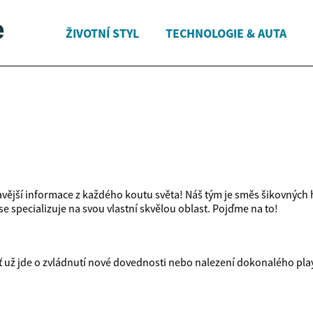
ŽIVOTNÍ STYL
TECHNOLOGIE & AUTA
ější informace z každého koutu světa! Náš tým je směs šikovných hlav
e specializuje na svou vlastní skvělou oblast. Pojďme na to!
Ať už jde o zvládnutí nové dovednosti nebo nalezení dokonalého play