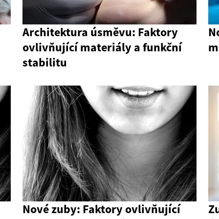
Architektura úsměvu: Faktory
No
ovlivňující materiály a funkční
ma
stabilitu
Nové zuby: Faktory ovlivňující
Z