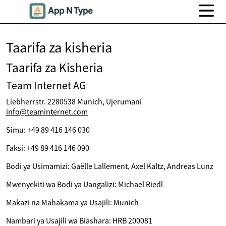
Taarifa za kisheria
Taarifa za Kisheria
Team Internet AG
Liebherrstr. 2280538 Munich, Ujerumani
info@teaminternet.com
Simu: +49 89 416 146 030
Faksi: +49 89 416 146 090
Bodi ya Usimamizi: Gaëlle Lallement, Axel Kaltz, Andreas Lunz
Mwenyekiti wa Bodi ya Uangalizi: Michael Riedl
Makazi na Mahakama ya Usajili: Munich
Nambari ya Usajili wa Biashara: HRB 200081