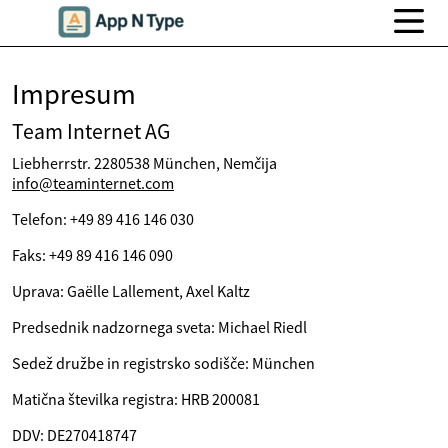
Impresum
Team Internet AG
Liebherrstr. 2280538 München, Nemčija
info@teaminternet.com
Telefon: +49 89 416 146 030
Faks: +49 89 416 146 090
Uprava: Gaëlle Lallement, Axel Kaltz
Predsednik nadzornega sveta: Michael Riedl
Sedež družbe in registrsko sodišče: München
Matična številka registra: HRB 200081
DDV: DE270418747