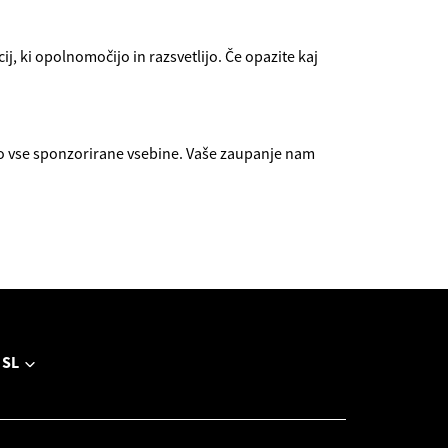
j, ki opolnomočijo in razsvetlijo. Če opazite kaj
o vse sponzorirane vsebine. Vaše zaupanje nam
SL