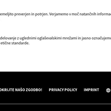
 temeljito preverjen in potrjen. Verjamemo v moč natančnih informaci
!
odelovanje z uglednimi oglaševalskimi mrežami in jasno označujem
 etične standarde.
DKRIJTE NAŠO ZGODBO!
PRIVACY POLICY
IMPRINT