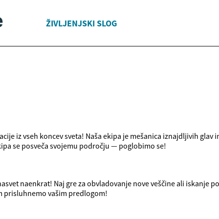
ŽIVLJENJSKI SLOG
ije iz vseh koncev sveta! Naša ekipa je mešanica iznajdljivih glav 
ekipa se posveča svojemu področju — poglobimo se!
nasvet naenkrat! Naj gre za obvladovanje nove veščine ali iskanje
jem prisluhnemo vašim predlogom!