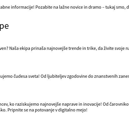
abne informacije! Pozabite na lažne novice in dramo – tukaj smo, da
ipe
 raven? Naša ekipa prinaša najnovejše trende in trike, da živite svoje
skujemo čudesa sveta! Od ljubiteljev zgodovine do znanstvenih zan
ncev, ko raziskujemo najnovejše naprave in inovacije! Od čarovniko
ko. Pripnite se na potovanje v digitalno mejo!