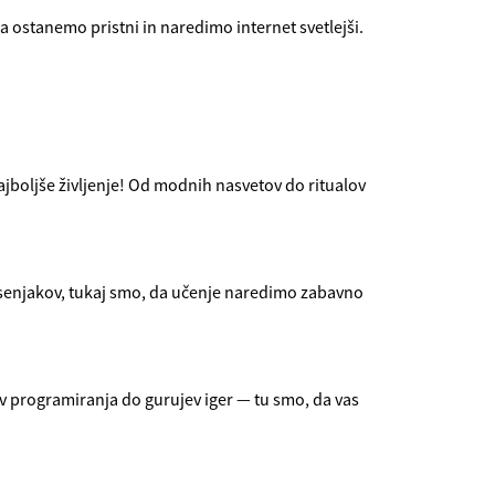
 ostanemo pristni in naredimo internet svetlejši.
 najboljše življenje! Od modnih nasvetov do ritualov
esenjakov, tukaj smo, da učenje naredimo zabavno
v programiranja do gurujev iger — tu smo, da vas