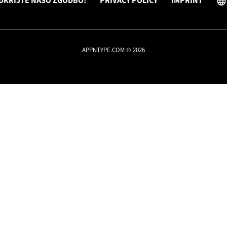
DKRIJTE NAŠO ZGODBO!
PRIVACY POLICY
IMPRINT
APPNTYPE.COM © 2026