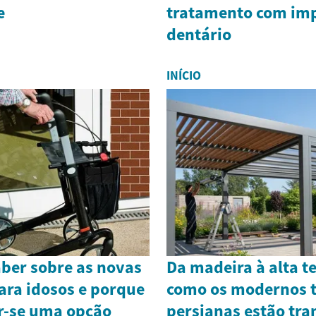
e
tratamento com im
dentário
INÍCIO
aber sobre as novas
Da madeira à alta t
ara idosos e porque
como os modernos t
ar-se uma opção
persianas estão tr