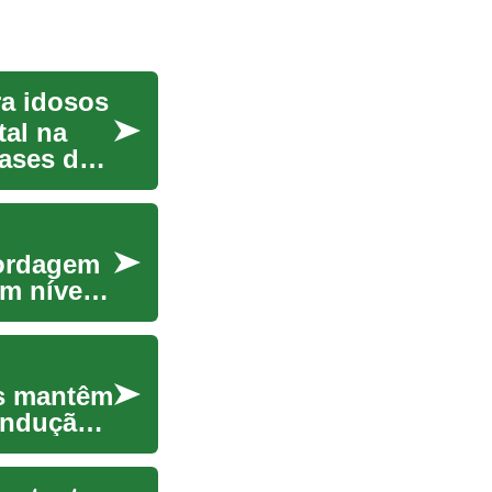
ra idosos
al na
fases da
bordagem
m nível
as mantêm
ondução.