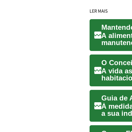
LER MAIS
Mantendo
A alimen
manutenç
vida, e na
O Concei
A vida a
habitaci
de suport
Guia de 
À medida
a sua in
No entant