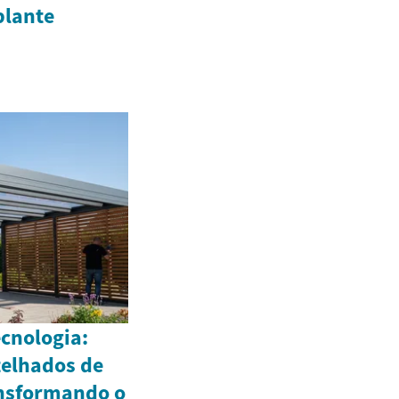
plante
ecnologia:
elhados de
ansformando o