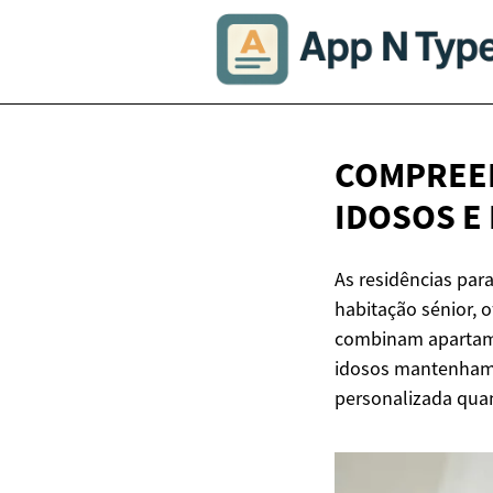
COMPREEN
IDOSOS E
As residências par
habitação sénior, 
combinam apartame
idosos mantenham 
personalizada qua