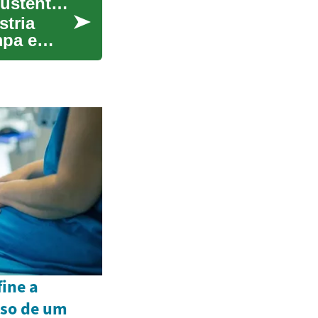
Carros Elétricos: Uma Nova Era de Mobilidade Sustentável para Idosos
stria
mpa e
ine a
rso de um