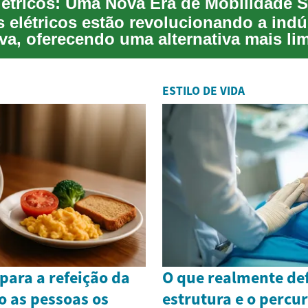
s elétricos estão revolucionando a indú
va, oferecendo uma alternativa mais li
ao...
ESTILO DE VIDA
para a refeição da
O que realmente def
 as pessoas os
estrutura e o percu