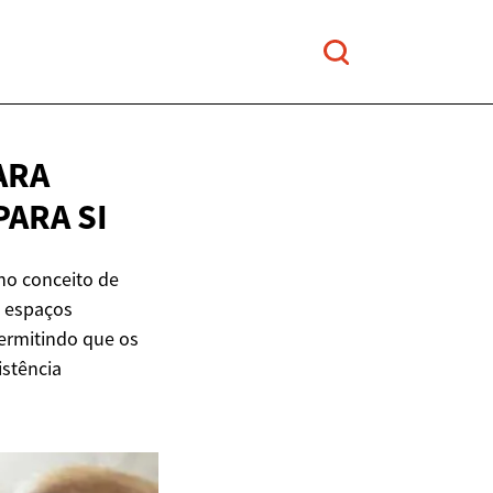
ARA
PARA SI
no conceito de
s espaços
ermitindo que os
stência