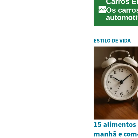
Os carro
automoti
eficiente 
ESTILO DE VIDA
15 alimentos 
manhã e como