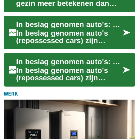
gezin meer betekenen dan
alleen een statuskeuze: het
gaat om comfort, veiligheid,
In beslag genomen auto's: hoe veilingen en aankoop werken
gebruiks...
In beslag genomen auto's
(repossessed cars) zijn
voertuigen die door een
schuldeiser of financier zijn
In beslag genomen auto's: hoe veilingen en aankoop werken
teruggenomen n...
In beslag genomen auto's
(repossessed cars) zijn
voertuigen die door een
geldverstrekker of andere
WERK
partij worden teru...