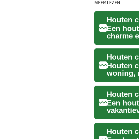
MEER LEZEN
Houten c
Een hout
charme e
een perm.
Houten c
woning, 
karakteri
Houten c
Een hout
vakantiev
verbonde