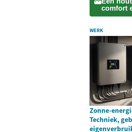
Een hout
comfort 
vakantie
WERK
Zonne-energi
Techniek, geb
eigenverbruik