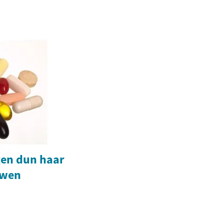
gen dun haar
uwen