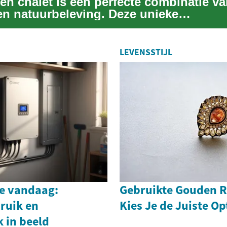
en chalet is een perfecte combinatie v
en natuurbeleving. Deze unieke
woningen bieden een r...
LEVENSSTIJL
e vandaag:
Gebruikte Gouden R
ruik en
Kies Je de Juiste Op
 in beeld