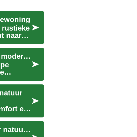
iewoning
 rustieke
t naar
Houten chalets: Een perfecte mix van traditie en modern comfort
ype
ze
 natuur
omfort en
Houten chalets: De ultieme vakantiewoning voor natuurliefhebbers