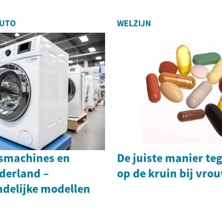
AUTO
WELZIJN
smachines en
De juiste manier te
derland –
op de kruin bij vro
ndelijke modellen