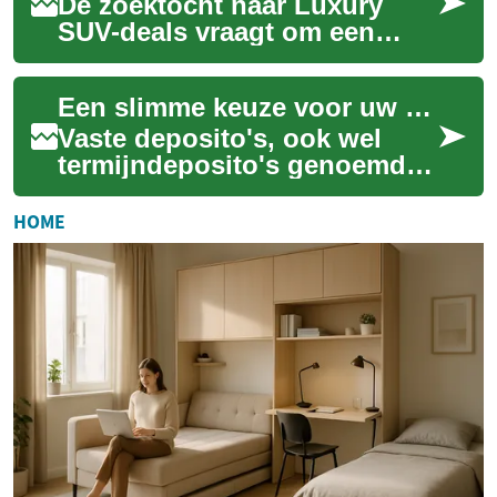
De zoektocht naar Luxury
SUV-deals vraagt om een
slimme balans tussen
comfort, technologie en waar
Een slimme keuze voor uw spaarcenten
voor uw geld. In d...
Vaste deposito's, ook wel
termijndeposito's genoemd,
bieden een gestructureerde
manier om spaargeld te laten
HOME
groeien ...