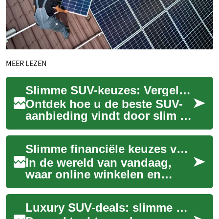
MEER LEZEN
Slimme SUV-keuzes: Vergelijk en bespaar op uw nieuwe auto
Ontdek hoe u de beste SUV-
aanbieding vindt door slim te
vergelijken. Leer over
belangrijke factoren zoals
Slimme financiële keuzes voor uw volgende aankoop
modelkenmer...
In de wereld van vandaag,
waar online winkelen en
directe bevrediging de norm
zijn, zoeken veel
Luxury SUV-deals: slimme keuzes voor uw volgende SUV
consumenten naar flex...