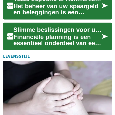
Het beheer van uw spaargeld
en beleggingen is een
essentieel onderdeel van
financiële planning. In een
Slimme beslissingen voor uw geld
wereld waar ec...
Financiële planning is een
essentieel onderdeel van een
stabiele en welvarende
toekomst. Het stelt individuen
LEVENSSTIJL
in staa...