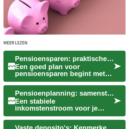
MEER LEZEN
Pensioensparen: praktische stappen voor stabiele langetermijnopbouw
Een goed plan voor
pensioensparen begint met
inzicht in jouw huidige
situatie en realistische doelen
Pensioenplanning: samenstellen van een stabiele inkomstenstroom
voor later. Of j...
Een stabiele
inkomstenstroom voor je
pensioen vraagt om een plan
dat rekening houdt met
Vaste deposito's: Kenmerken van een stabiele belegging
risico, spreiding en fiscale ...