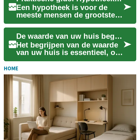
Een hypotheek is voor de
meeste mensen de grootste
financiële verplichting in hun
leven. Deze gids legt in
De waarde van uw huis begrijpen en verhogen
duidelijke...
Het begrijpen van de waarde
van uw huis is essentieel, of
u nu van plan bent te
verkopen, te herfinancieren of
HOME
gewoon...