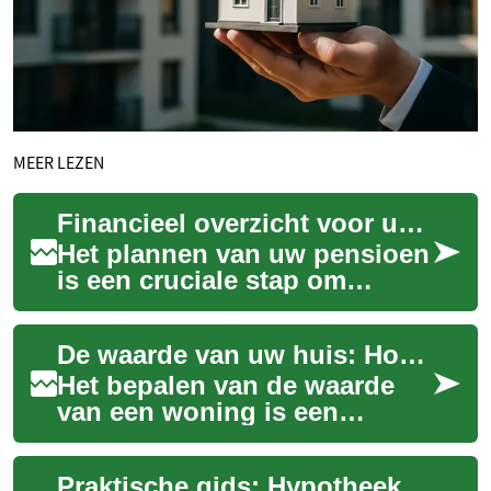
MEER LEZEN
Financieel overzicht voor uw pensioen
Het plannen van uw pensioen
is een cruciale stap om
financiële zekerheid op latere
leeftijd te waarborgen. Een
De waarde van uw huis: Hoe wordt deze bepaald en waarom is het belangrijk?
goed i...
Het bepalen van de waarde
van een woning is een
cruciaal aspect van de
vastgoedmarkt. Of u nu van
Praktische gids: Hypotheek begrijpen voor uw huisfinanciering
plan bent uw huis t...