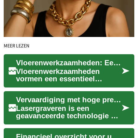
MEER LEZEN
Vloerenwerkzaamheden: Een Overzicht van Carrières in de Vloerenbranche
Vloerenwerkzaamheden
vormen een essentieel
onderdeel van de bouwsector
en interieurindustrie. Deze
Vervaardiging met hoge precisie en snelheid
beroepen omvatten ...
Lasergraveren is een
geavanceerde technologie die
wordt gebruikt voor het
nauwkeurig markeren,
Financieel overzicht voor uw pensioen
snijden en etsen van v...