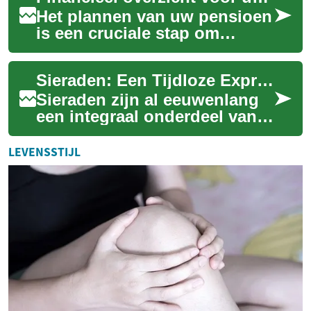
Het plannen van uw pensioen
is een cruciale stap om
financiële zekerheid op latere
leeftijd te waarborgen. Een
Sieraden: Een Tijdloze Expressie van Schoonheid en Betekenis
goed i...
Sieraden zijn al eeuwenlang
een integraal onderdeel van
de menselijke cultuur,
fungeren als symbolen van
LEVENSSTIJL
status, lief...