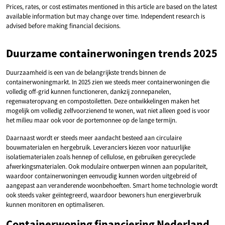
Prices, rates, or cost estimates mentioned in this article are based on the latest
available information but may change over time. Independent research is
advised before making financial decisions.
Duurzame containerwoningen trends 2025
Duurzaamheid is een van de belangrijkste trends binnen de
containerwoningmarkt. In 2025 zien we steeds meer containerwoningen die
volledig off-grid kunnen functioneren, dankzij zonnepanelen,
regenwateropvang en compostoiletten. Deze ontwikkelingen maken het
mogelijk om volledig zelfvoorzienend te wonen, wat niet alleen goed is voor
het milieu maar ook voor de portemonnee op de lange termijn.
Daarnaast wordt er steeds meer aandacht besteed aan circulaire
bouwmaterialen en hergebruik. Leveranciers kiezen voor natuurlijke
isolatiematerialen zoals hennep of cellulose, en gebruiken gerecyclede
afwerkingsmaterialen. Ook modulaire ontwerpen winnen aan populariteit,
waardoor containerwoningen eenvoudig kunnen worden uitgebreid of
aangepast aan veranderende woonbehoeften. Smart home technologie wordt
ook steeds vaker geïntegreerd, waardoor bewoners hun energieverbruik
kunnen monitoren en optimaliseren.
Containerwoning financiering Nederland