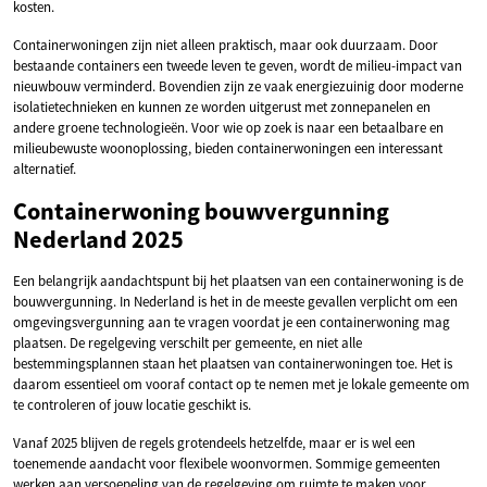
kosten.
Containerwoningen zijn niet alleen praktisch, maar ook duurzaam. Door
bestaande containers een tweede leven te geven, wordt de milieu-impact van
nieuwbouw verminderd. Bovendien zijn ze vaak energiezuinig door moderne
isolatietechnieken en kunnen ze worden uitgerust met zonnepanelen en
andere groene technologieën. Voor wie op zoek is naar een betaalbare en
milieubewuste woonoplossing, bieden containerwoningen een interessant
alternatief.
Containerwoning bouwvergunning
Nederland 2025
Een belangrijk aandachtspunt bij het plaatsen van een containerwoning is de
bouwvergunning. In Nederland is het in de meeste gevallen verplicht om een
omgevingsvergunning aan te vragen voordat je een containerwoning mag
plaatsen. De regelgeving verschilt per gemeente, en niet alle
bestemmingsplannen staan het plaatsen van containerwoningen toe. Het is
daarom essentieel om vooraf contact op te nemen met je lokale gemeente om
te controleren of jouw locatie geschikt is.
Vanaf 2025 blijven de regels grotendeels hetzelfde, maar er is wel een
toenemende aandacht voor flexibele woonvormen. Sommige gemeenten
werken aan versoepeling van de regelgeving om ruimte te maken voor