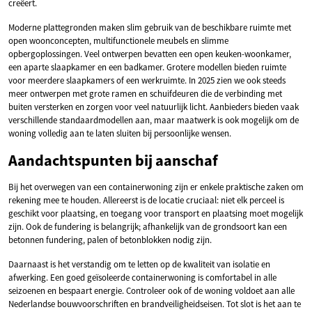
creëert.
Moderne plattegronden maken slim gebruik van de beschikbare ruimte met
open woonconcepten, multifunctionele meubels en slimme
opbergoplossingen. Veel ontwerpen bevatten een open keuken-woonkamer,
een aparte slaapkamer en een badkamer. Grotere modellen bieden ruimte
voor meerdere slaapkamers of een werkruimte. In 2025 zien we ook steeds
meer ontwerpen met grote ramen en schuifdeuren die de verbinding met
buiten versterken en zorgen voor veel natuurlijk licht. Aanbieders bieden vaak
verschillende standaardmodellen aan, maar maatwerk is ook mogelijk om de
woning volledig aan te laten sluiten bij persoonlijke wensen.
Aandachtspunten bij aanschaf
Bij het overwegen van een containerwoning zijn er enkele praktische zaken om
rekening mee te houden. Allereerst is de locatie cruciaal: niet elk perceel is
geschikt voor plaatsing, en toegang voor transport en plaatsing moet mogelijk
zijn. Ook de fundering is belangrijk; afhankelijk van de grondsoort kan een
betonnen fundering, palen of betonblokken nodig zijn.
Daarnaast is het verstandig om te letten op de kwaliteit van isolatie en
afwerking. Een goed geïsoleerde containerwoning is comfortabel in alle
seizoenen en bespaart energie. Controleer ook of de woning voldoet aan alle
Nederlandse bouwvoorschriften en brandveiligheidseisen. Tot slot is het aan te