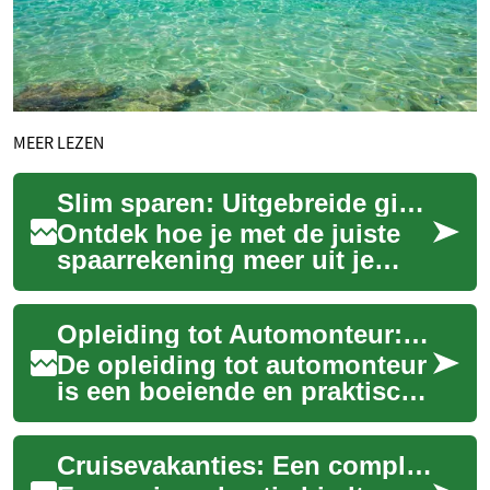
MEER LEZEN
Slim sparen: Uitgebreide gids voor spaarrekeningen 2025
Ontdek hoe je met de juiste
spaarrekening meer uit je
geld haalt. Deze uitgebreide
gids legt uit welke typen
Opleiding tot Automonteur: Een Uitgebreide Gids
spaarrek...
De opleiding tot automonteur
is een boeiende en praktische
keuze voor degenen die
gepassioneerd zijn over
Cruisevakanties: Een complete gids voor een onvergetelijke zeereis
auto's en e...