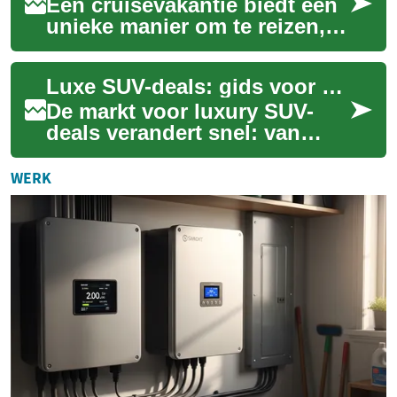
Een cruisevakantie biedt een
unieke manier om te reizen,
waarbij je comfortabel over
de oceaan vaart en meerdere
Luxe SUV-deals: gids voor suv, Hyundai Palisade en opties
best...
De markt voor luxury SUV-
deals verandert snel: van
nieuwe modellen tot scherp
geprijsde demonstratieauto's
WERK
en interes...