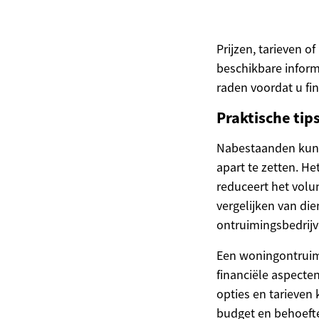
Prijzen, tarieven 
beschikbare inform
raden voordat u fi
Praktische tip
Nabestaanden kunn
apart te zetten. H
reduceert het volu
vergelijken van di
ontruimingsbedrijv
Een woningontruim
financiële aspect
opties en tarieve
budget en behoefte