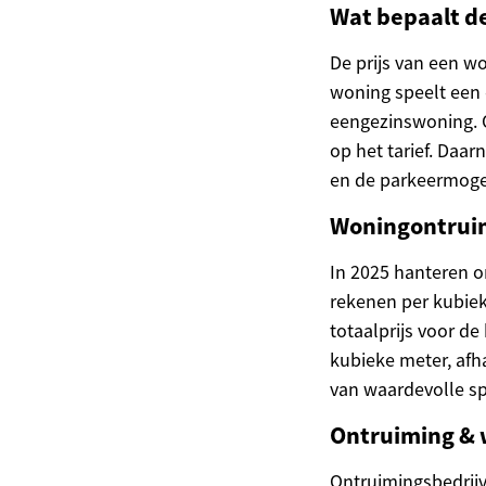
Wat bepaalt d
De prijs van een w
woning speelt een 
eengezinswoning. O
op het tarief. Daa
en de parkeermogel
Woningontruimi
In 2025 hanteren o
rekenen per kubiek
totaalprijs voor d
kubieke meter, afha
van waardevolle sp
Ontruiming & 
Ontruimingsbedrijv