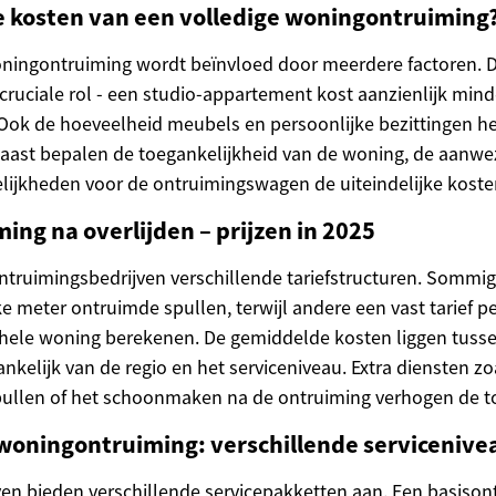
e kosten van een volledige woningontruiming
oningontruiming wordt beïnvloed door meerdere factoren. D
cruciale rol - een studio-appartement kost aanzienlijk mind
ok de hoeveelheid meubels en persoonlijke bezittingen hee
rnaast bepalen de toegankelijkheid van de woning, de aanwez
ijkheden voor de ontruimingswagen de uiteindelijke koste
ng na overlijden – prijzen in 2025
ntruimingsbedrijven verschillende tariefstructuren. Sommig
e meter ontruimde spullen, terwijl andere een vast tarief p
e hele woning berekenen. De gemiddelde kosten liggen tuss
nkelijk van de regio en het serviceniveau. Extra diensten zo
ullen of het schoonmaken na de ontruiming verhogen de tot
woningontruiming: verschillende servicenive
en bieden verschillende servicepakketten aan. Een basison