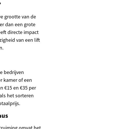
?
e grootte van de
er dan een grote
ft directe impact
igheid van een lift
n.
e bedrijven
er kamer of een
en €15 en €35 per
als het sorteren
aalprijs.
aus
truiming omvat het