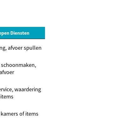
epen Diensten
g, afvoer spullen
, schoonmaken,
afvoer
ervice, waardering
items
 kamers of items