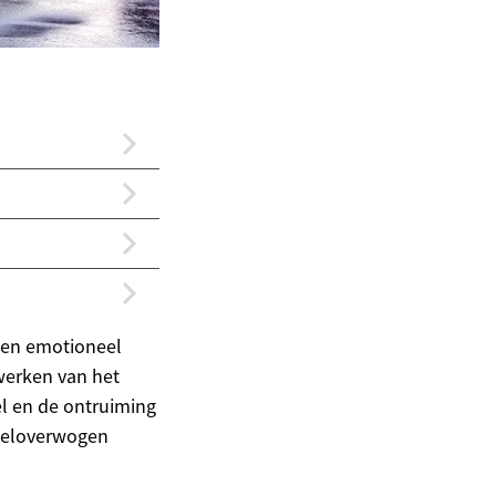
 een emotioneel
werken van het
l en de ontruiming
 weloverwogen