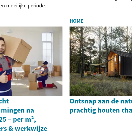
en moeilijke periode.
HOME
cht
Ontsnap aan de nat
imingen na
prachtig houten cha
25 – per m²,
ers & werkwijze