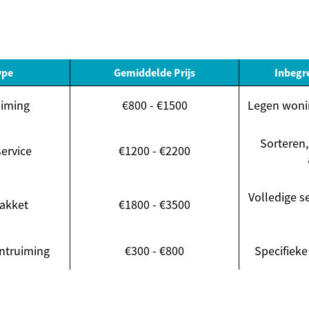
ype
Gemiddelde Prijs
Inbegr
uiming
€800 - €1500
Legen wonin
Sorteren
ervice
€1200 - €2200
Volledige s
akket
€1800 - €3500
ontruiming
€300 - €800
Specifieke