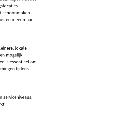
slocaties.
het schoonmaken
 kosten meer maar
leinere, lokale
den mogelijk
en is essentieel om
uimingen tijdens
n serviceniveaus.
kt: