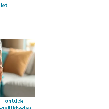
let
 – ontdek
gelijkheden