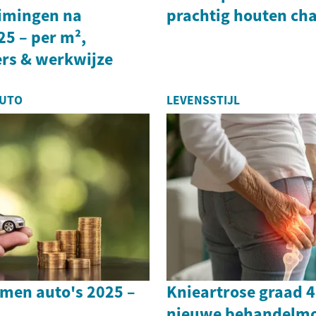
imingen na
prachtig houten cha
25 – per m²,
ers & werkwijze
AUTO
LEVENSSTIJL
men auto's 2025 –
Knieartrose graad 4
nieuwe behandelmo