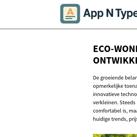
ECO-WONI
ONTWIKK
De groeiende belan
opmerkelijke toen
innovatieve techn
verkleinen. Steeds
comfortabel is, ma
huidige trends, pr