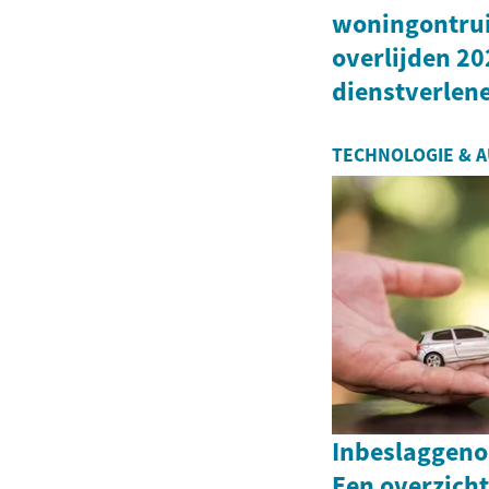
woningontru
overlijden 20
dienstverlen
TECHNOLOGIE & 
Inbeslaggeno
Een overzicht