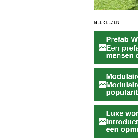
MEER LEZEN
Een pref
mensen d
bouwen. .
Modulair
popularit
innovati
Luxe won
Introduc
een opme
huizenmar