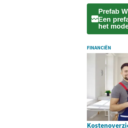
Een pref
het mode
gecontrol
FINANCIËN
Kostenoverzi