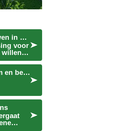
Prefab Woningen: De Moderne Manier van Bouwen in Nederland
sing voor
 willen
Modulaire woningen: De toekomst van duurzaam en betaalbaar wonen
ans
ergaat
mene