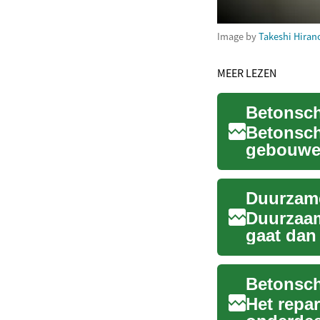
Image by
Takeshi Hiran
MEER LEZEN
Betonsch
gebouwen
esthetisc
Duurzam
Duurzaam
gaat dan 
technieke
Het repa