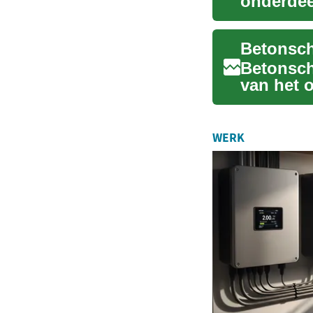
onderdee
construct
Betonsch
van het 
construct
WERK