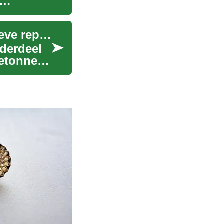
Betonscheurherstellingen: Een gids voor effectieve reparaties
nderdeel
betonnen