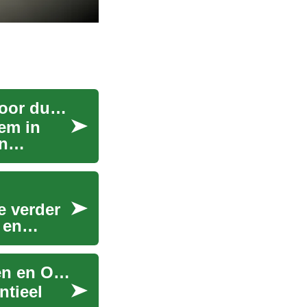
Betonscheurenherstel: Effectieve oplossingen voor duurzame reparaties
em in
n
e verder
 en
Betonscheurherstellingen: Methoden, Technieken en Overwegingen
ntieel