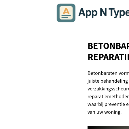
BETONBA
REPARATI
Betonbarsten vor
juiste behandeling 
verzakkingsscheure
reparatiemethoden 
waarbij preventie e
van uw woning.