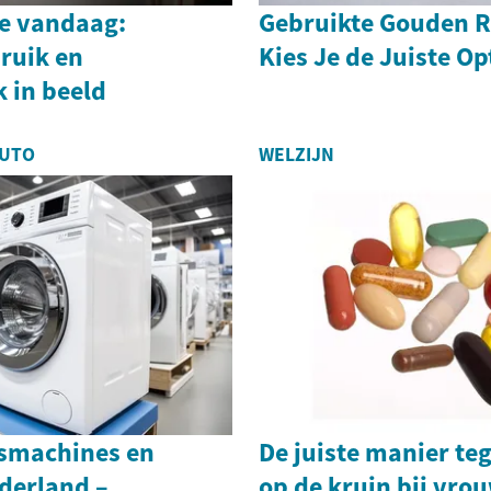
e vandaag:
Gebruikte Gouden R
ruik en
Kies Je de Juiste Op
 in beeld
AUTO
WELZIJN
smachines en
De juiste manier te
derland –
op de kruin bij vro