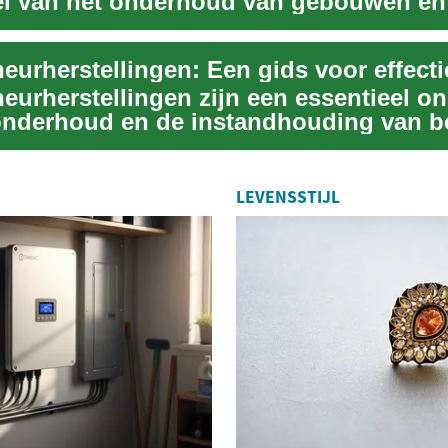
l van het onderhoud van gebouwen en
ies. Scheu...
eurherstellingen zijn een essentieel o
onderhoud en de instandhouding van 
i...
LEVENSSTIJL