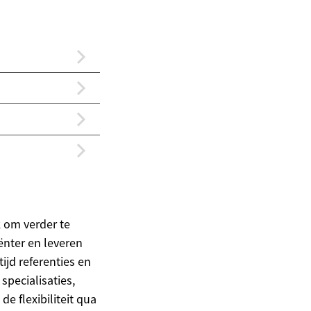
k om verder te
ënter en leveren
tijd referenties en
pecialisaties,
e flexibiliteit qua