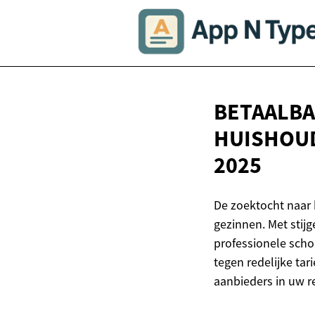
BETAALB
HUISHOUD
2025
De zoektocht naar 
gezinnen. Met sti
professionele sch
tegen redelijke tar
aanbieders in uw r