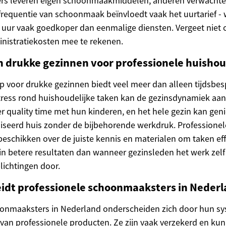
s leveren eigen schoonmaakmiddelen, anderen verwachten
frequentie van schoonmaak beïnvloedt vaak het uurtarief - 
 uur vaak goedkoper dan eenmalige diensten. Vergeet niet
inistratiekosten mee te rekenen.
 drukke gezinnen voor professionele huishoud
p voor drukke gezinnen biedt veel meer dan alleen tijdsbes
ress rond huishoudelijke taken kan de gezinsdynamiek aanz
r quality time met hun kinderen, en het hele gezin kan gen
seerd huis zonder de bijbehorende werkdruk. Professionel
schikken over de juiste kennis en materialen om taken effic
k in betere resultaten dan wanneer gezinsleden het werk ze
lichtingen door.
idt professionele schoonmaaksters in Neder
oonmaaksters in Nederland onderscheiden zich door hun sy
van professionele producten. Ze zijn vaak verzekerd en kun