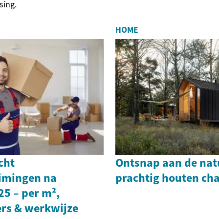
sing.
HOME
cht
Ontsnap aan de nat
imingen na
prachtig houten cha
25 – per m²,
ers & werkwijze