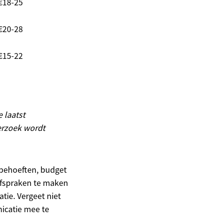
€18-25
€20-28
€15-22
 laatst
erzoek wordt
 behoeften, budget
 afspraken te maken
tie. Vergeet niet
nicatie mee te