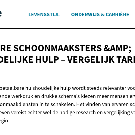
LEVENSSTIJL
ONDERWIJS & CARRIÈRE
ARE SCHOONMAAKSTERS &AMP;
ELIJKE HULP – VERGELIJK
TAR
betaalbare huishoudelijke hulp wordt steeds relevanter vo
jgende werkdruk en drukke schema's kiezen meer mensen e
oonmaakdiensten in te schakelen. Het vinden van ervaren 
ieven vereist echter wel de nodige research en vergelijking 
egio.