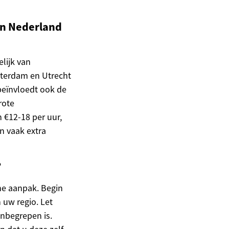
in Nederland
lijk van
msterdam en Utrecht
beïnvloedt ook de
rote
€12-18 per uur,
n vaak extra
?
he aanpak. Begin
 uw regio. Let
inbegrepen is.