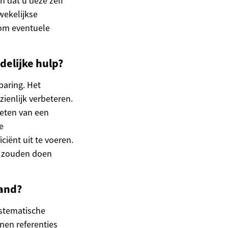
 dat u deze zelf
wekelijkse
 om eventuele
elijke hulp?
paring. Het
ienlijk verbeteren.
ieten van een
e
iënt uit te voeren.
lf zouden doen
land?
stematische
nen referenties