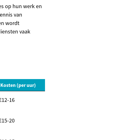
ies op hun werk en
ennis van
en wordt
diensten vaak
 Kosten (per uur)
€12-16
€15-20