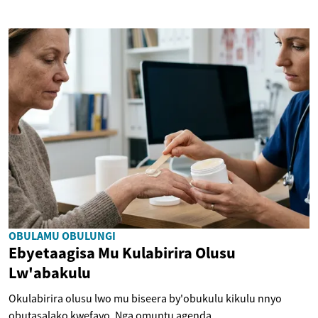
OBULAMU OBULUNGI
Ebyetaagisa Mu Kulabirira Olusu
Lw'abakulu
Okulabirira olusu lwo mu biseera by'obukulu kikulu nnyo
obutasalako kwefayo. Nga omuntu agenda...