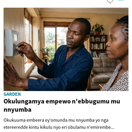
GARDEN
Okulungamya empewo n'ebbugumu mu
nnyumba
Okukuuma embeera ey'omunda mu nnyumba yo nga
etereeredde kintu kikulu nyo eri obulamu n'emirembe...