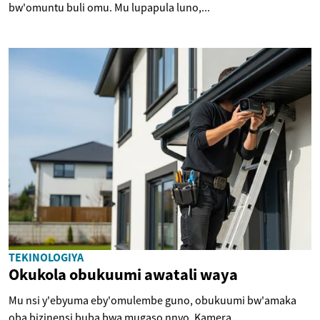
bw'omuntu buli omu. Mu lupapula luno,...
TEKINOLOGIYA
Okukola obukuumi awatali waya
Mu nsi y'ebyuma eby'omulembe guno, obukuumi bw'amaka
oba bizinensi buba bwa mugaso nnyo. Kamera...