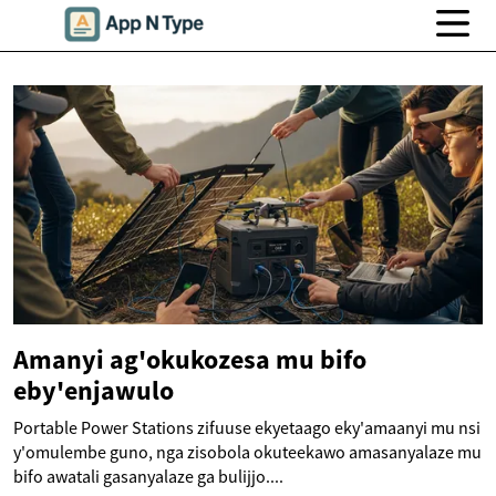
Amanyi ag'okukozesa mu bifo
eby'enjawulo
Portable Power Stations zifuuse ekyetaago eky'amaanyi mu nsi
y'omulembe guno, nga zisobola okuteekawo amasanyalaze mu
bifo awatali gasanyalaze ga bulijjo....