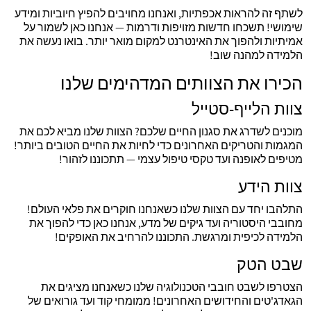
לשתף זה להראות אכפתיות, ואנחנו מחויבים להפיץ חיוביות ומידע
שימושי! תשכחו חדשות מזויפות ודרמות — אנחנו כאן לשמור על
אמיתיות ולהפוך את האינטרנט למקום מואר יותר. בואו נעשה את
הלמידה למהנה שוב!
הכירו את הצוותים המדהימים שלנו
צוות הלייף-סטייל
מוכנים לשדרג את סגנון החיים שלכם? הצוות שלנו מביא לכם את
המגמות והטריקים האחרונים כדי לחיות את החיים הטובים ביותר!
מטיפים לאופנה ועד טקסי טיפול עצמי — תתכוננו לזהור!
צוות הידע
התלהבו יחד עם הצוות שלנו כשאנחנו חוקרים את פלאי העולם!
מחובבי היסטוריה ועד גיקים של מדע, אנחנו כאן כדי להפוך את
הלמידה לכיפית ומרגשת. התכוננו להרחיב את האופקים!
שבט הטק
הצטרפו לשבט חובבי הטכנולוגיה שלנו כשאנחנו מציגים את
הגאדג'טים והחידושים האחרונים! ממומחי קוד ועד גורואים של