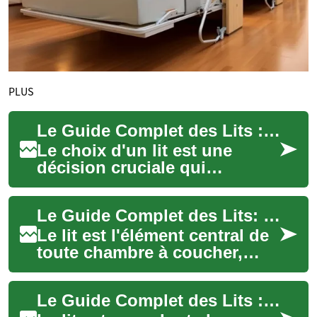
PLUS
Le Guide Complet des Lits : Types, Rangements et Solutions pour Votre Chambre
Le choix d'un lit est une
décision cruciale qui
influence directement notre
qualité de vie quotidienne.
Le Guide Complet des Lits: Types, Rangement et Confort
Plus qu'un si...
Le lit est l'élément central de
toute chambre à coucher,
jouant un rôle crucial dans
notre bien-être quotidien. Au-
Le Guide Complet des Lits : Types, Stockage et Solutions pour votre Chambre
de...