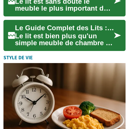
Le lit est sans doute le
meuble le plus important de
votre maison, occupant une
place centrale dans votre vie
Le Guide Complet des Lits : Types, Rangement et Choix Judicieux
quotidi...
Le lit est bien plus qu'un
simple meuble de chambre à
coucher - c'est l'élément
central qui influence
STYLE DE VIE
directement not...