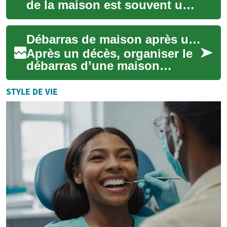
de la maison est souvent une
étape difficile sur le plan
émotionnel et logistique. Ce
Débarras de maison après un décès : guide pratique et coûts
gui...
Après un décès, organiser le
débarras d’une maison
demande à la fois sensibilité
et méthode. Ce guide
STYLE DE VIE
explique les ét...