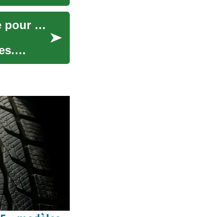
Implants dentaires en Turquie : Solution durable pour un sourire radieux
es.