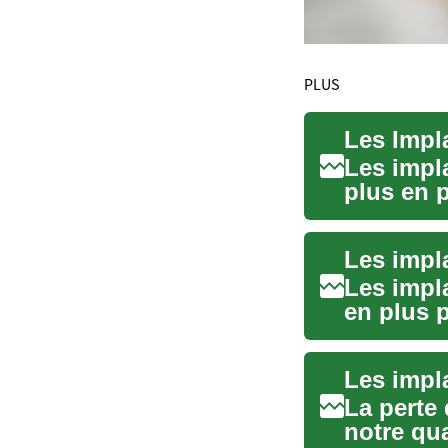
PLUS
Les impl
plus en 
manquant
Les impl
en plus 
et retro...
La perte 
notre qua