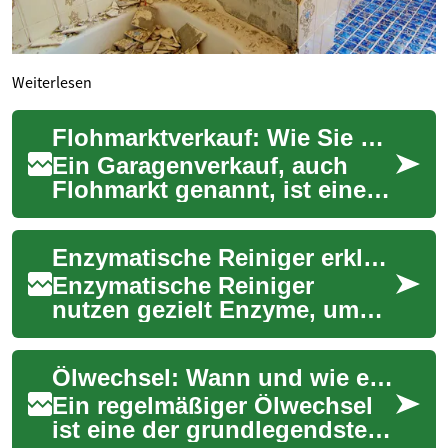
Weiterlesen
Flohmarktverkauf: Wie Sie mit einem Garagenverkauf Bargeld verdienen
Ein Garagenverkauf, auch
Flohmarkt genannt, ist eine
großartige Möglichkeit,
ungenutzte Gegenstände
Enzymatische Reiniger erklären: Wann sie helfen und wie sie wirken
loszuwerden und g...
Enzymatische Reiniger
nutzen gezielt Enzyme, um
organische Verschmutzungen
wie Eiweiß, Stärke und Fette
Ölwechsel: Wann und wie er Ihr Auto schützt
aufzubrechen....
Ein regelmäßiger Ölwechsel
ist eine der grundlegendsten,