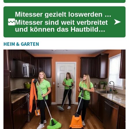
aber oft unterschätzten
Maßnahmen zur Pflege Ihres
Mitesser gezielt loswerden – wirksame Tipps für reine Haut
Fahrzeugs...
Mitesser sind weit verbreitet
und können das Hautbild
stören. In diesem Beitrag
erfahren Sie, welche
HEIM & GARTEN
Reinigungsroutin...