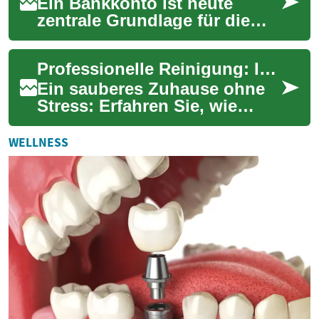
Ein Bankkonto ist heute
zentrale Grundlage für die
persönliche
Finanzverwaltung. Dieser
Professionelle Reinigung: Ihr kompletter Ratgeber 2025
Ratgeber erklärt, wie Sie
das...
Ein sauberes Zuhause ohne
Stress: Erfahren Sie, wie
professionelle
Reinigungsservices Zeit
WELLNESS
sparen und für Hygiene sor...