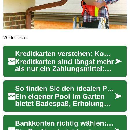
Weiterlesen
Kreditkarten verstehen: Kompakter Leitfaden für 2025
Kreditkarten sind längst mehr
als nur ein Zahlungsmittel:
Sie bieten Flexibilität,
Sicherheit und zahlreiche
So finden Sie den idealen Pool für Ihren Garten 2025
Extras w...
Ein eigener Pool im Garten
bietet Badespaß, Erholung
und Werterhalt für Ihr
Grundstück. Diese
Bankkonten richtig wählen: Ihr kompletter Ratgeber 2025
Kaufberatung erklärt pr...