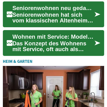
Bedeutung. Eine passende
Seniorenwohnen neu gedacht: Barrierefrei, sicher, sozial
Wohnform im ...
Seniorenwohnen hat sich
vom klassischen Altenheim
hin zu vielseitigen
Wohnformen entwickelt:
Wohnen mit Service: Modelle für ein selbstbestimmtes Alter
barrierefreie Apartments...
Das Konzept des Wohnens
mit Service, oft auch als
betreutes Wohnen
bezeichnet, gewinnt
HEIM & GARTEN
zunehmend an Bedeutung für
ält...