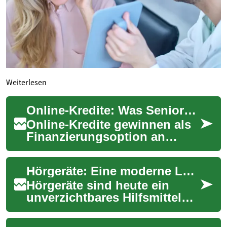
Weiterlesen
Online-Kredite: Was Senioren zur Rente und Finanzen wissen sollten
Online-Kredite gewinnen als
Finanzierungsoption an
Bedeutung, insbesondere für
Menschen in oder nahe der
Hörgeräte: Eine moderne Lösung für Senioren mit Hörproblemen
Rente. Diese...
Hörgeräte sind heute ein
unverzichtbares Hilfsmittel
für viele ältere Menschen, die
unter Hörverlust leiden. Diese