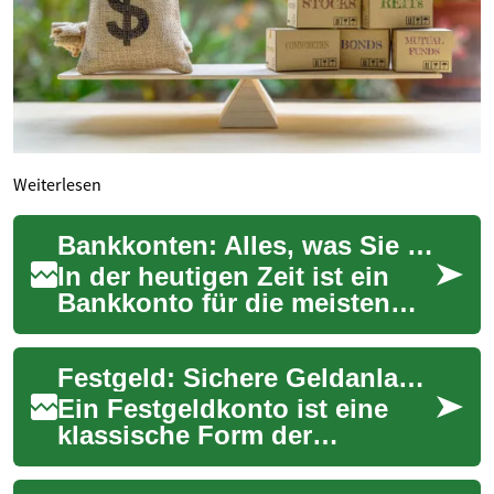
Weiterlesen
Bankkonten: Alles, was Sie über Geldanlage und Finanzen wissen müssen
In der heutigen Zeit ist ein
Bankkonto für die meisten
Menschen unerlässlich. Es
dient nicht nur als sicherer
Festgeld: Sichere Geldanlage mit garantierten Zinsen
Aufbewa...
Ein Festgeldkonto ist eine
klassische Form der
Geldanlage, bei der Sie Ihr
Geld für einen festgelegten