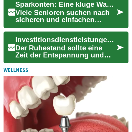
Sparkonten: Eine kluge Wahl für Senioren zur Geldanlage
Zeitraum zu ei...
Viele Senioren suchen nach
sicheren und einfachen
Möglichkeiten, ihr Geld
anzulegen und gleichzeitig
Investitionsdienstleistungen für Senioren: Sichere Geldanlage im Ruhestand
etwas Rendite zu...
Der Ruhestand sollte eine
Zeit der Entspannung und
des Genießens sein. Doch für
viele Senioren ist die
WELLNESS
finanzielle Pl...