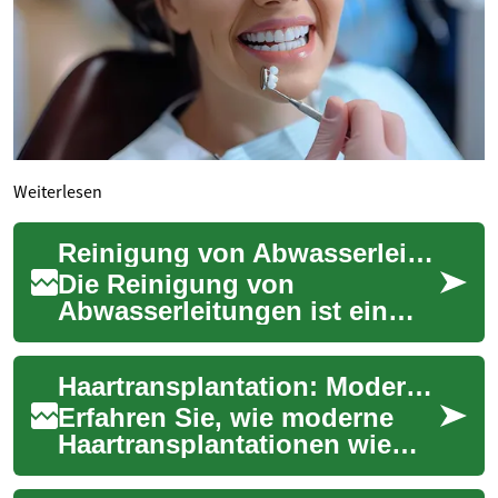
Weiterlesen
Reinigung von Abwasserleitungen: Ablauf, Ursachen, Methoden
Die Reinigung von
Abwasserleitungen ist ein
zentraler Bestandteil der
Sanitärwartung in Wohn- und
Haartransplantation: Moderne Methoden, Ablauf & Kosten
Geschäftsgebäuden. ...
Erfahren Sie, wie moderne
Haartransplantationen wie
FUE, FUT und DHI dauerhaft
gegen Haarverlust helfen