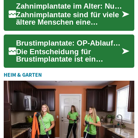
Zahnimplantate im Alter: Nutzen, Ablauf und Kosten
können. Diese...
Zahnimplantate sind für viele
ältere Menschen eine
dauerhafte Alternative zu
konventionellen Prothesen.
Brustimplantate: OP‑Ablauf, Risiken, Kosten & Pflege
Dieser Artike...
Die Entscheidung für
Brustimplantate ist ein
bedeutender Schritt. Dieser
Leitfaden erklärt verständlich
HEIM & GARTEN
den Ablauf ei...