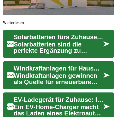
Weiterlesen
Solarbatterien fürs Zuhause: Leitfaden zur Speicherung
Solarbatterien sind die
perfekte Ergänzung zu
Photovoltaikanlagen: Sie
speichern überschüssigen
Windkraftanlagen für Haushalte: Eine nachhaltige Energielösung
Solarstrom, erhöhen d...
Windkraftanlagen gewinnen
als Quelle für erneuerbare
Energie in Deutschland
zunehmend an Bedeutung.
EV-Ladegerät für Zuhause: Installation, Typen und Nutzung
Während große Win...
Ein EV-Home-Charger macht
das Laden eines Elektroautos