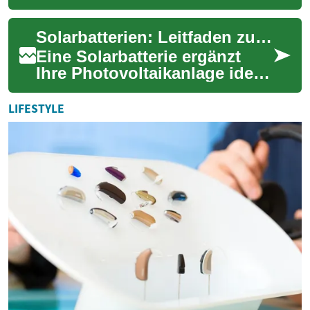
zu Hause praktisch und
planbar. Dieses Thema
Solarbatterien: Leitfaden zur Energiespeicherung Zuhause
umfasst technisch...
Eine Solarbatterie ergänzt
Ihre Photovoltaikanlage ideal:
Sie speichert überschüssigen
Solarstrom, erhöht den
LIFESTYLE
Eigenve...