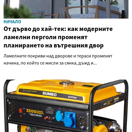
НАЧАЛО
От дърво до хай-тек: как модерните
ламелни перголи променят
планирането на вътрешния двор
Ламелните покриви над дворове и тераси променят
начина, по който се мисли за сянка, дъжд и...