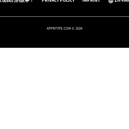
发现我们的故事！
PRIVACY POLICY
IMPRINT
ZH-HA
APPNTYPE.COM © 2026