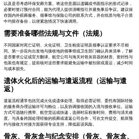
以及是否考虑环保安葬方案。将这些意愿以遗嘱或书面指示的形式记录，
必要时签订预付合同，能为代理人提供清晰指引并避免事后争议。建议保
存国内外殡葬服务、领事馆与保险公司的联系方式，并在纸质与电子介质
中均留存备份，以便紧急情况下快速调用。
需要准备哪些法规与文件（法规）
不同国家对死亡证明、火化证明、卫生检疫证明及领事认证要求不尽相
同。第一步应向出发地与接收地的领事馆或卫生部门确认具体清单，了解
是否要求公证或官方翻译。航空公司与海关对骨灰容器的材质、密封性与
包装也有规定，提前核对这些要求能避免运输中被扣留或退运，减少时间
与成本损失。
遗体火化后的运输与遣返流程（运输与遣
返）
遣返流程通常包括完成火化或遗体处理、取得必需证明、委托有国际经验
的服务商办理运输许可与舱位，以及协调接收国的入境与接收单位。运输
方式可选随行携带、航空货运或快递，选择时应权衡时间、费用与清关难
度。与具备跨国处理经验的殡葬或遣返公司合作，可在文件提交、航班预
约与接收方对接方面获得专业支持，降低延误风险。
骨灰、骨灰盒与纪念安排（骨灰、骨灰盒、