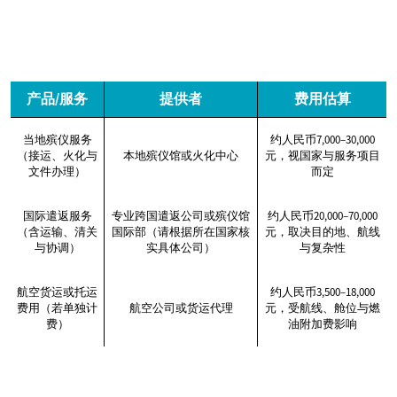
产品/服务
提供者
费用估算
当地殡仪服务
约人民币7,000–30,000
（接运、火化与
本地殡仪馆或火化中心
元，视国家与服务项目
文件办理）
而定
国际遣返服务
专业跨国遣返公司或殡仪馆
约人民币20,000–70,000
（含运输、清关
国际部（请根据所在国家核
元，取决目的地、航线
与协调）
实具体公司）
与复杂性
航空货运或托运
约人民币3,500–18,000
费用（若单独计
航空公司或货运代理
元，受航线、舱位与燃
费）
油附加费影响