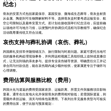
纪念）
骨灰的安置方式包括家庭保存、墓园安放、撒海或生态葬等，骨灰盒材质
从金属、陶瓷到可生物降解材料不等。选择骨灰盒时要考虑运输安全、航
空公司限制以及最终安置方式。若计划在接收国举行纪念活动，应提前确
认场地许可与地方习俗，以便预约并协调仪式流程与宗教细节，确保纪念
活动既尊重传统又符合法规。
哀伤支持与葬礼协调（哀伤、葬礼）
跨国葬礼安排常伴随情绪压力、旅行限制与时差问题。家庭可委托当地可
信的服务机构处理现场事务，并利用远程视频工具组织线上追悼或直播仪
式，让无法到场的亲友参与。提供专业哀伤辅导资源、明确责任分工并记
录合同与付款信息，能在哀伤期内减少额外纷扰，使家属更专注于缅怀与
心理调整。
费用估算與服務比較（费用）
跨国火化与遣返的费用受国家差异、运输距离、所需文件與服務項目影响
显著。通常在出发地火化并保留骨灰的费用相对较低；若需国际遣返，则
需额外承担运输、清关与特殊包装费用。下表列出常见服务类型与可核实
的费用估算，便于比较与预算规划：