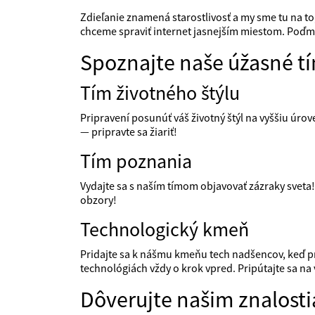
Zdieľanie znamená starostlivosť a my sme tu na to
chceme spraviť internet jasnejším miestom. Poďm
Spoznajte naše úžasné t
Tím životného štýlu
Pripravení posunúť váš životný štýl na vyššiu úrove
— pripravte sa žiariť!
Tím poznania
Vydajte sa s naším tímom objavovať zázraky sveta!
obzory!
Technologický kmeň
Pridajte sa k nášmu kmeňu tech nadšencov, keď p
technológiách vždy o krok vpred. Pripútajte sa na 
Dôverujte našim znalost