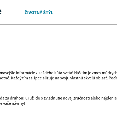
ŽIVOTNÝ ŠTÝL
ímavejšie informácie z každého kúta sveta! Náš tím je zmes múdrych 
tné. Každý tím sa špecializuje na svoju vlastnú skvelú oblasť. Poď
da za druhou! Či už ide o zvládnutie novej zručnosti alebo nájdenie
me vaše návrhy!