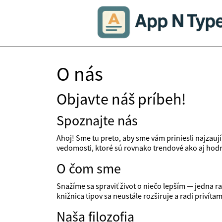
O nás
Objavte náš príbeh!
Spoznajte nás
Ahoj! Sme tu preto, aby sme vám priniesli najzauj
vedomosti, ktoré sú rovnako trendové ako aj hodno
O čom sme
Snažíme sa spraviť život o niečo lepším — jedna ra
knižnica tipov sa neustále rozširuje a radi privíta
Naša filozofia