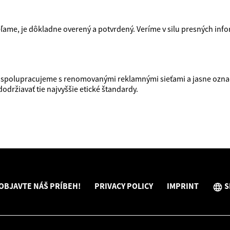
ame, je dôkladne overený a potvrdený. Veríme v silu presných infor
u spolupracujeme s renomovanými reklamnými sieťami a jasne ozn
držiavať tie najvyššie etické štandardy.
OBJAVTE NÁŠ PRÍBEH!
PRIVACY POLICY
IMPRINT
S