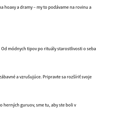
e na hoaxy a dramy – my to podávame na rovinu a
e! Od módnych tipov po rituály starostlivosti o seba
ábavné a vzrušujúce. Pripravte sa rozšíriť svoje
herných guruov, sme tu, aby ste boli v