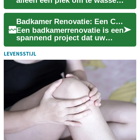
alleen een plek om te wassen;
het is een essentieel
onderdeel van uw badkamer
Badkamer Renovatie: Een Complete Gids voor een Succesvol Project
dat comfort, on...
Een badkamerrenovatie is een
spannend project dat uw
dagelijkse routine kan
transformeren en de waarde
LEVENSSTIJL
van uw huis ka...