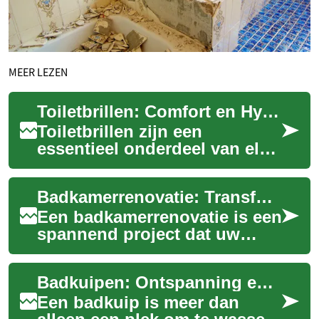
MEER LEZEN
Toiletbrillen: Comfort en Hygiëne voor Uw Badkamer
Toiletbrillen zijn een
essentieel onderdeel van elke
badkamer, maar vaak worden
ze over het hoofd gezien bij
Badkamerrenovatie: Transformeer uw badkamer naar een oase van comfort
het inri...
Een badkamerrenovatie is een
spannend project dat uw
dagelijkse routine kan
verbeteren en de waarde van
Badkuipen: Ontspanning en Stijl in Uw Badkamer
uw huis kan v...
Een badkuip is meer dan