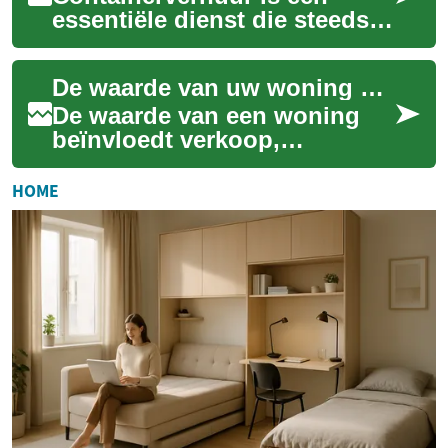
essentiële dienst die steeds
vaker wordt gebruikt door
zowel particulieren als
De waarde van uw woning berekenen: wat u moet weten
bedrijven. Of ...
De waarde van een woning
beïnvloedt verkoop,
herfinanciering en uw
vermogen. Dit artikel legt
HOME
helder uit hoe woningwa...