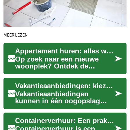
MEER LEZEN
Appartement huren: alles wat u moet weten
Op zoek naar een nieuwe
woonplek? Ontdek de
voordelen van een
appartement huren, van
Vakantieaanbiedingen: kiezen tussen Nederland, Europa en cruisereizen
compacte studio's tot ruime
gezi...
Vakantieaanbiedingen
kunnen in één oogopslag
aantrekkelijk lijken, maar het
kiezen van een passende reis
Containerverhuur: Een praktische oplossing voor afvalverwerking
vereist aand...
Containerverhuur is een