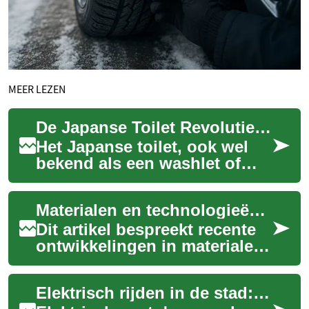
MEER LEZEN
De Japanse Toilet Revolutie: Comfort en Hygiëne in de Badkamer
Het Japanse toilet, ook wel
bekend als een washlet of
smart toilet,
vertegenwoordigt een
Materialen en technologieën: moderne ontwikkelingen uitgelegd
revolutionaire benadering
va...
Dit artikel bespreekt recente
ontwikkelingen in materialen
en technologieën voor
schoenen en schoeisel. Het
Elektrisch rijden in de stad: slim, schoon en toekomstbestendig
legt uit ...