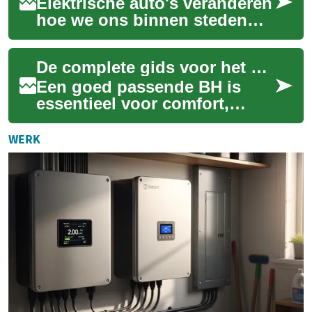
Elektrische auto's veranderen
hoe we ons binnen steden
verplaatsen: zero-emissie
rijden, lagere
De complete gids voor het kiezen van de perfecte BH
onderhoudskosten en s...
Een goed passende BH is
essentieel voor comfort,
ondersteuning en
zelfvertrouwen in het
WERK
dagelijks leven. Als
onderdee...