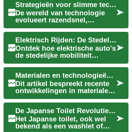
Strategieën voor slimme technologieën
De wereld van technologie
evolueert razendsnel,
gedreven door innovaties in
slimme systemen. Het
Elektrisch Rijden: De Stedelijke Revolutie
begrijpen van de str...
Ontdek hoe elektrische auto's
de stedelijke mobiliteit
transformeren. Van
geavanceerde technologie tot
Materialen en technologieën: moderne ontwikkelingen uitgelegd
milieuvriendel...
Dit artikel bespreekt recente
ontwikkelingen in materialen
en technologieën voor
schoenen en schoeisel. Het
De Japanse Toilet Revolutie: Comfort en Hygiëne in de Badkamer
legt uit ...
Het Japanse toilet, ook wel
bekend als een washlet of