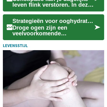
leven flink verstoren. In deze
uitgebreide gids vind je
bewezen strategieën en
Strategieën voor ooghydratatie
praktijkt...
Droge ogen zijn een
veelvoorkomende
aandoening die ongemak,
irritatie en soms zelfs een
LEVENSSTIJL
wazig zicht kan veroorzaken.
...