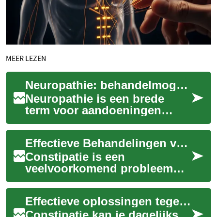
MEER LEZEN
Neuropathie: behandelmogelijkheden, symptomen en zorg
Neuropathie is een brede
term voor aandoeningen
waarbij de zenuwen
beschadigd raken, wat vaak
Effectieve Behandelingen voor Constipatie: Een Complete Gids
leidt tot chronische pi...
Constipatie is een
veelvoorkomend probleem
dat miljoenen mensen treft en
hun dagelijks leven
Effectieve oplossingen tegen constipatie: complete gids
significant kan beïnvloe...
Constipatie kan je dagelijks