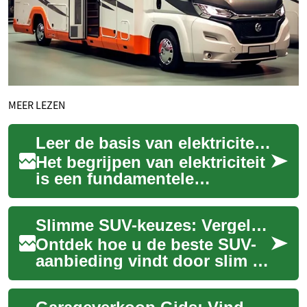
MEER LEZEN
Leer de basis van elektriciteit en meer
Het begrijpen van elektriciteit
is een fundamentele
vaardigheid die deuren opent
naar talloze professionele
Slimme SUV-keuzes: Vergelijk en bespaar op uw nieuwe auto
mogelijkh...
Ontdek hoe u de beste SUV-
aanbieding vindt door slim te
vergelijken. Leer over
belangrijke factoren zoals