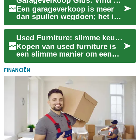
Garageverkoop Gids: Vind Unieke Tweedehands Schatten
modelkenmer...
Een garageverkoop is meer
dan spullen wegdoen; het is
een betaalbare, duurzame
manier om unieke vondsten
Used Furniture: slimme keuzes voor een persoonlijk interieur
te scoren. I...
Kopen van used furniture is
een slimme manier om een
uniek interieur neer te zetten
en tegelijkertijd duurzamer te
FINANCIËN
le...