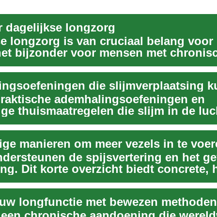
r dagelijkse longzorg
e longzorg is van cruciaal belang voor
het bijzonder voor mensen met chronis
ng...
raktische ademhalingsoefeningen en
ge thuismaatregelen die slijm in de lu
elpen verpl...
ge manieren om meer vezels in te voer
ndersteunen de spijsvertering en het g
ng. Dit korte overzicht biedt concrete, 
 uw longfunctie met bewezen methoden
 een chronische aandoening die wereld