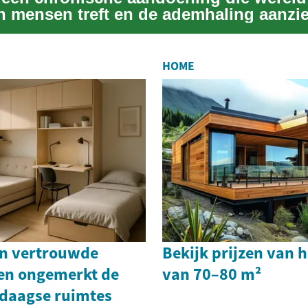
n mensen treft en de ademhaling aanzie
den...
HOME
n vertrouwde
Bekijk prijzen van 
en ongemerkt de
van 70–80 m²
edaagse ruimtes