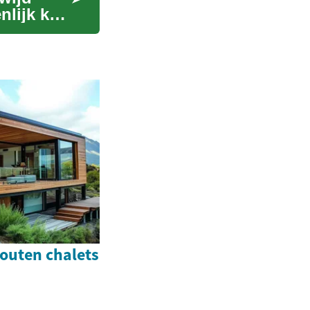
nlijk kan
houten chalets