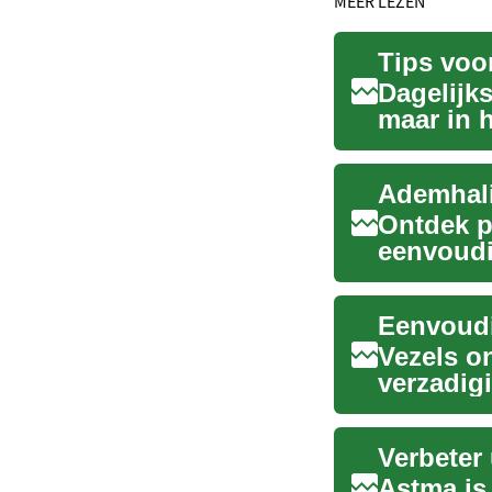
MEER LEZEN
Tips voo
Dagelijks
maar in 
ademhali
Ontdek p
eenvoudi
kunnen h
Eenvoudi
Vezels o
verzadigi
tip...
Verbeter
Astma is