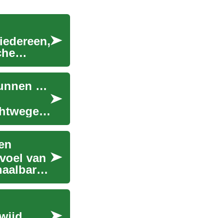
 iedereen,
che
Ademhalingsoefeningen die slijmverplaatsing kunnen ondersteunen zonder apparatuur
chtwegen
en
evoel van
haalbare
wijd