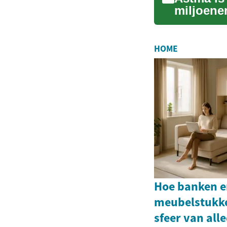
miljoene
beïnvloe
HOME
Hoe banken e
meubelstukk
sfeer van all