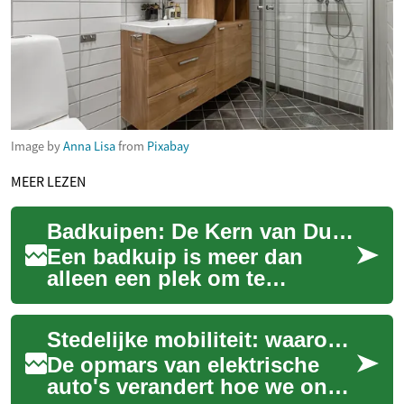
Image by
Anna Lisa
from
Pixabay
MEER LEZEN
Badkuipen: De Kern van Duurzame en Stijlvolle Badkamerrenovaties
Een badkuip is meer dan
alleen een plek om te
ontspannen; het is een
centraal element in de
Stedelijke mobiliteit: waarom elektrische auto's winnen
moderne badkamer. Of u nu...
De opmars van elektrische
auto's verandert hoe we ons