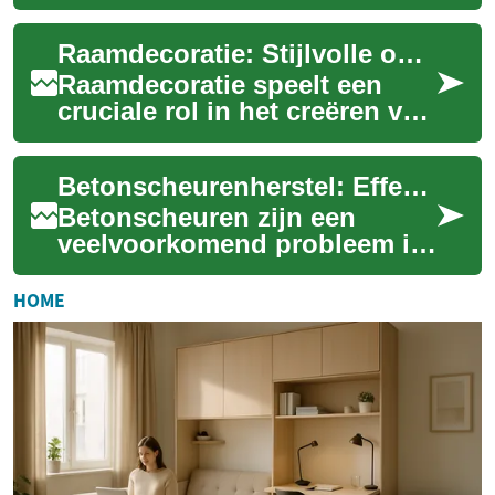
in steden verplaatsen. Van
compacte EV's met praktische
Raamdecoratie: Stijlvolle oplossingen voor uw interieur
actiera...
Raamdecoratie speelt een
cruciale rol in het creëren van
een comfortabele en stijlvolle
leefomgeving. Of u nu op
Betonscheurenherstel: Effectieve oplossingen voor duurzame reparaties
zoek...
Betonscheuren zijn een
veelvoorkomend probleem in
gebouwen en constructies.
Ze kunnen niet alleen
HOME
esthetisch onaantre...