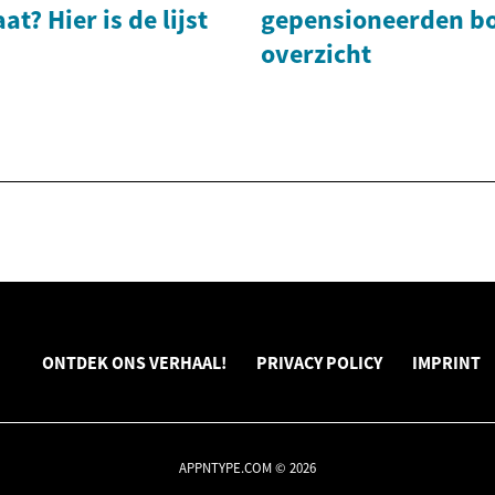
t? Hier is de lijst
gepensioneerden bo
overzicht
ONTDEK ONS VERHAAL!
PRIVACY POLICY
IMPRINT
APPNTYPE.COM © 2026