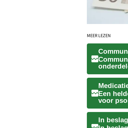
MEER LEZEN
Communau
onderdel
kopers is
Medicati
Een held
voor psor
bespree..
In besla