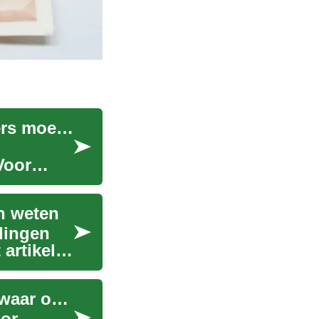
Communautaire kosten en onderhoud: wat kopers moeten weten
Voor
n weten
lingen
artikel
In beslag genomen auto's: kopen via veiling en waar op te letten
oor