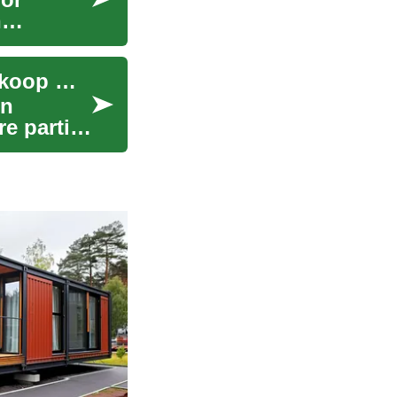
n
In beslag genomen auto's: hoe veilingen en aankoop werken
jn
e partij