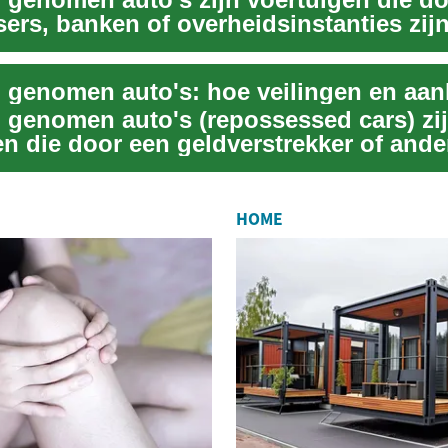
ers, banken of overheidsinstanties zij
omen en da...
g genomen auto's (repossessed cars) zi
n die door een geldverstrekker of ander
ru...
HOME