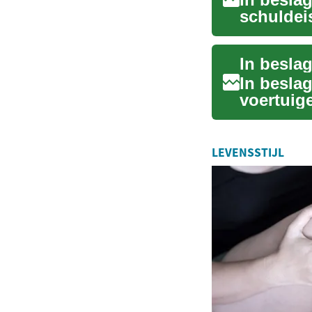
schuldeis
teruggen
In besla
voertuige
worden te
LEVENSSTIJL