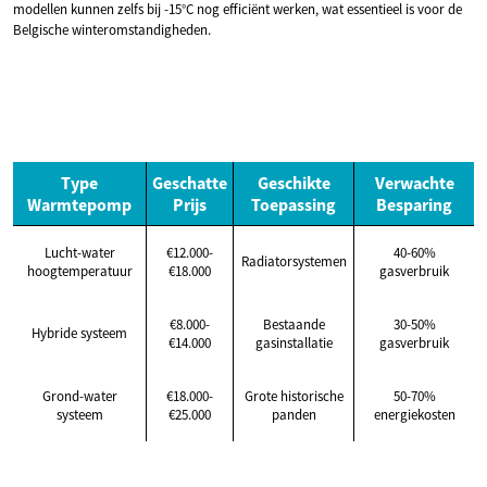
modellen kunnen zelfs bij -15°C nog efficiënt werken, wat essentieel is voor de
Belgische winteromstandigheden.
Type
Geschatte
Geschikte
Verwachte
Warmtepomp
Prijs
Toepassing
Besparing
Lucht-water
€12.000-
40-60%
Radiatorsystemen
hoogtemperatuur
€18.000
gasverbruik
€8.000-
Bestaande
30-50%
Hybride systeem
€14.000
gasinstallatie
gasverbruik
Grond-water
€18.000-
Grote historische
50-70%
systeem
€25.000
panden
energiekosten