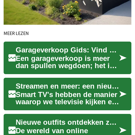
MEER LEZEN
Garageverkoop Gids: Vind Unieke Tweedehands Schatten
Een garageverkoop is meer
dan spullen wegdoen; het is
een betaalbare, duurzame
manier om unieke vondsten
Streamen en meer: een nieuwe dimensie in uw huis
te scoren. I...
Smart TV's hebben de manier
waarop we televisie kijken en
interactie hebben met onze
media-inhoud fundamenteel
Nieuwe outfits ontdekken zonder de deur uit
verand...
De wereld van online