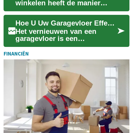
winkelen heeft de manier
waarop we onze garderobe
samenstellen aanzienlijk
Hoe U Uw Garagevloer Effectief Kunt Vernieuwen
veranderd. Het is nu ...
Het vernieuwen van een
garagevloer is een
investering die de
functionaliteit en esthetiek
FINANCIËN
van de ruimte aanzienlijk k...