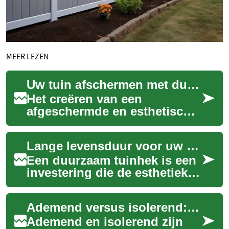
MEER LEZEN
Uw tuin afschermen met duurzame materialen
Het creëren van een
afgeschermde en esthetisch
aantrekkelijke buitenruimte is
een wens voor veel
Lange levensduur voor uw tuinhek
huiseigenaren. Een d...
Een duurzaam tuinhek is een
investering die de esthetiek
en functionaliteit van uw
buitenruimte voor vele jaren
Ademend versus isolerend: materiaalkeuzes praktisch uitgelegd
kan v...
Ademend en isolerend zijn