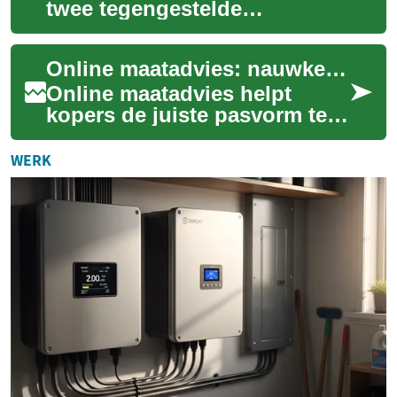
twee tegengestelde
eigenschappen die vaak
bepalen hoe comfortabel
Online maatadvies: nauwkeurig meten en retouren vermijden
schoenen aanvoelen in ver...
Online maatadvies helpt
kopers de juiste pasvorm te
vinden zonder het product
fysiek te passen. Dit artikel
WERK
behandelt...