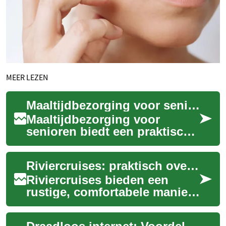
MEER LEZEN
Maaltijdbezorging voor senioren: Gezond eten aan huis
Maaltijdbezorging voor
senioren biedt een praktische
oplossing voor ouderen die
niet (meer) zelf willen of
Riviercruises: praktisch overzicht voor senioren en reizigers
kunnen kok...
Riviercruises bieden een
rustige, comfortabele manier
van reizen die vooral populair
is bij senioren en reizigers