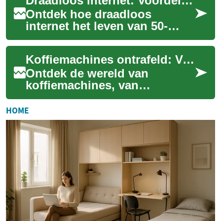
Draadloos internet: Voordelen en besparingen voor 50-plussers
die...
Ontdek hoe draadloos
internet het leven van 50-
plussers kan verrijken, geld
kan besparen en nieuwe
Koffiemachines ontrafeld: Van basis tot high-tech
mogelijkheden kan ...
Ontdek de wereld van
koffiemachines, van
eenvoudige filterapparaten
tot geavanceerde
HOME
espressomakers. Deze gids
belich...