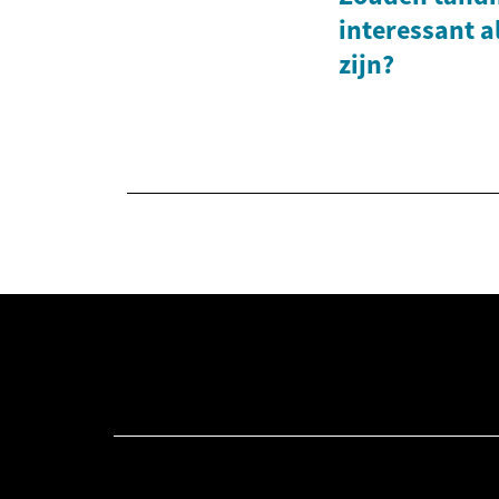
interessant a
zijn?