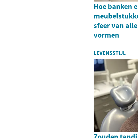
Hoe banken e
meubelstukk
sfeer van all
vormen
LEVENSSTIJL
Zouden tandi