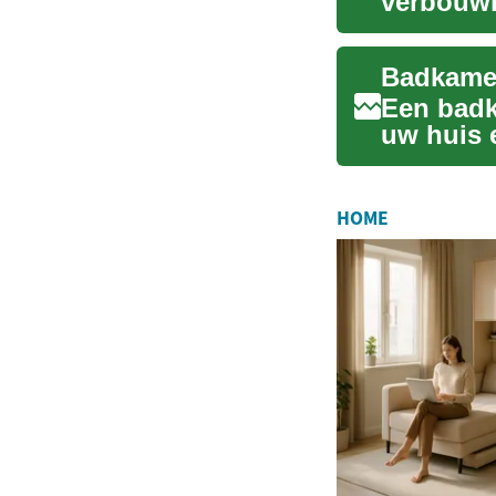
verbouwin
transform
Een badk
uw huis 
ervan kan
HOME