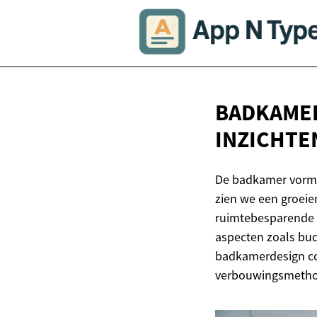
BADKAMER
INZICHTE
De badkamer vormt 
zien we een groeie
ruimtebesparende o
aspecten zoals bud
badkamerdesign com
verbouwingsmetho