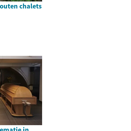
houten chalets
rematie in