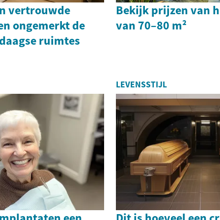
n vertrouwde
Bekijk prijzen van 
en ongemerkt de
van 70–80 m²
edaagse ruimtes
LEVENSSTIJL
mplantaten een
Dit is hoeveel een c