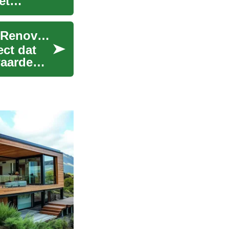
et
Badkamer Verbouwen: Een Complete Gids voor Renovatie
ct dat
waarde