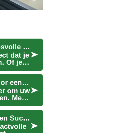
Badkamer Verbouwen: Een Gids voor een Succesvolle Renovatie
t dat je
. Of je
Badkamer Renovatie: Duurzame Oplossingen voor een Moderne Ruimte
ier om uw
en. Met
Badkamer Renovatie: Een Complete Gids voor een Succesvolle Verbouwing
actvolle