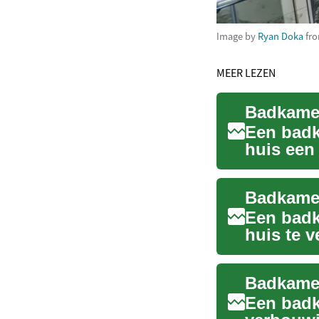
Image by
Ryan Doka
fr
MEER LEZEN
Een badk
huis een 
nu op z..
Een badk
huis te 
de juist..
Een badk