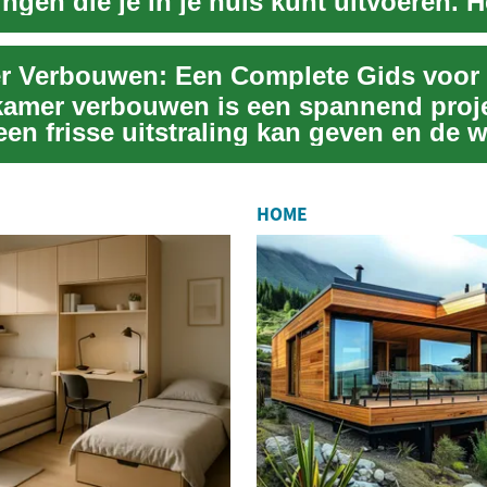
gen die je in je huis kunt uitvoeren. H
ere...
amer verbouwen is een spannend proje
een frisse uitstraling kan geven en de 
 ve...
HOME